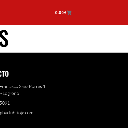
0,00
€
S
CTO
Francisco Saez Porres 1.
- Logroño
5091
gbyclubrioja.com