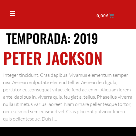
0,00
€
TEMPORADA:
2019
PETER JACKSON
Integer tincidunt. Cras dapibus. Vivamus elementum semper
nisi. Aenean vulputate eleifend tellus. Aenean leo ligula,
porttitor eu, consequat vitae, eleifend ac, enim. Aliquam lorem
ante, dapibus in, viverra quis, feugiat a, tellus. Phasellus viverra
nulla ut metus varius laoreet. Nam ornare pellentesque tortor,
nec euismod sem euismod vel. Cras placerat pulvinar libero
quis pellentesque. Duis […]