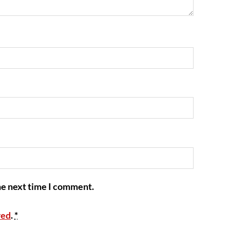
he next time I comment.
red
.
*