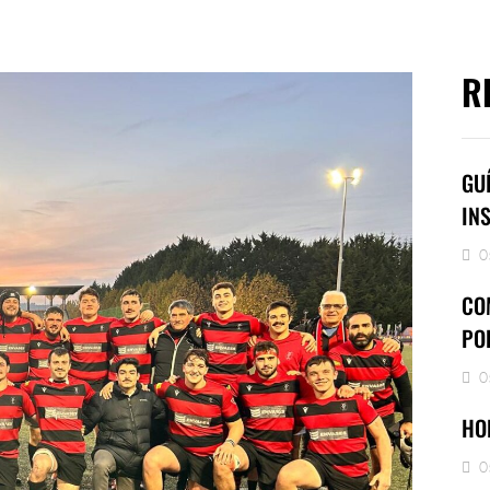
R
GU
IN
0
CO
PO
0
HO
0