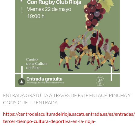
ENTRADA GRATUITA A TRAVÉS DE ESTE ENLACE. PINCHA Y
CONSIGUE TU ENTRADA
https://centrodelaculturadelrioja.sacatuentrada.es/es/entradas/
tercer-tiempo-cultura-deportiva-en-la-rioja-