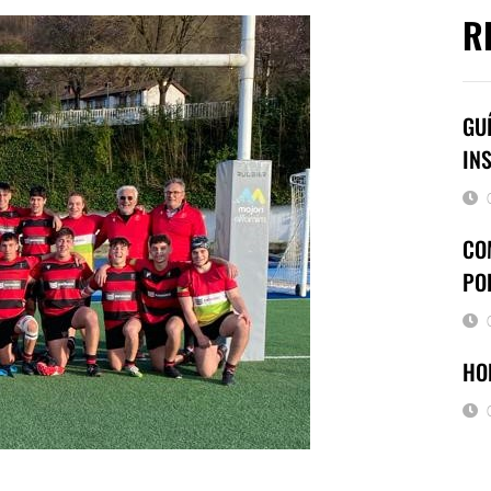
R
GU
IN
CO
PO
HO