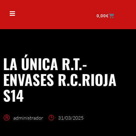
0,00
€
LA ÚNICA R.T.-
ENVASES R.C.RIOJA
S14
administrador
31/03/2025